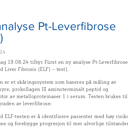
nalyse Pt-Leverfibrose
)
024
ag 19.08.24 tilbyr Fürst en ny analyse Pt-Leverfibrose
 Liver Fibrosis (ELF) – test).
en er et skåringssystem som baseres på måling av
yre, prokollagen III aminoterminalt peptid og
itor av metalloproteinaser 1 i serum. Testen brukes til
raden av leverfibrose.
 ELF-testen er å identifisere pasienter med høy risiko
ose og forebygge progresjon til mer alvorlige tilstande