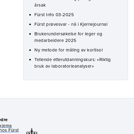
årsak
Fürst Info 03-2025
Fürst prøvesvar - nå i Kjernejournal
Brukerundersøkelse for leger og
medarbeidere 2025
Ny metode for måling av kortisol
Tellende etterutdanningskurs: «Riktig
bruk av laboratorieanalyser»
edre
skjema
hos Fürst