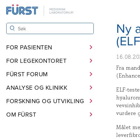
Ny a
(ELF
FOR PASIENTEN
16.08.2
FOR LEGEKONTORET
Fra mand
FÜRST FORUM
(Enhanced
ANALYSE OG KLINIKK
ELF-test
hyalurons
FORSKNING OG UTVIKLING
vevsinhib
OM FÜRST
vurdere g
Målet med
leverfibr