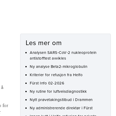
Les mer om
Analysen SARS‑CoV‑2 nukleoprotein
antistofftest avvikles
Ny analyse Beta2-mikroglobulin
Kriterier for refusjon fra Helfo
Fürst Info 02-2026
 å
Ny rutine for luftveisdiagnostikk
Nytt prøvetakingstilbud i Drammen
 for
Ny administrerende direktør i Fürst
r