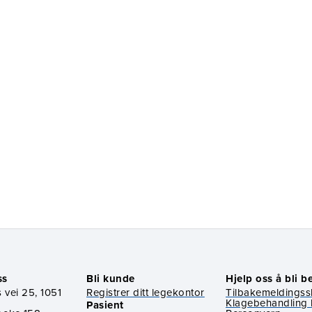
ss
Bli kunde
Hjelp oss å bli b
 vei 25, 1051
Registrer ditt legekontor
Tilbakemeldings
Klagebehandling 
Pasient