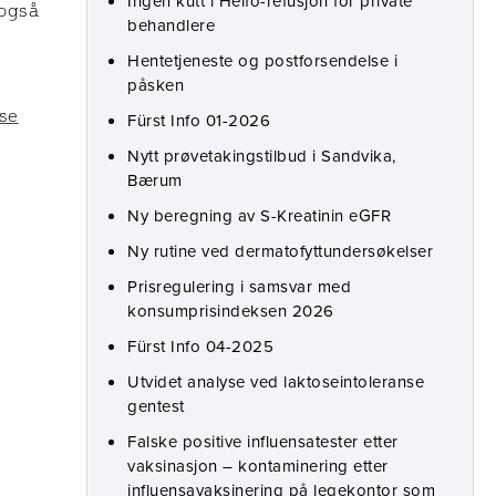
Ingen kutt i Helfo-refusjon for private
 også
behandlere
Hentetjeneste og postforsendelse i
påsken
ose
Fürst Info 01-2026
Nytt prøvetakingstilbud i Sandvika,
Bærum
Ny beregning av S-Kreatinin eGFR
Ny rutine ved dermatofyttundersøkelser
Prisregulering i samsvar med
konsumprisindeksen 2026
Fürst Info 04-2025
Utvidet analyse ved laktoseintoleranse
gentest
Falske positive influensatester etter
vaksinasjon – kontaminering etter
influensavaksinering på legekontor som