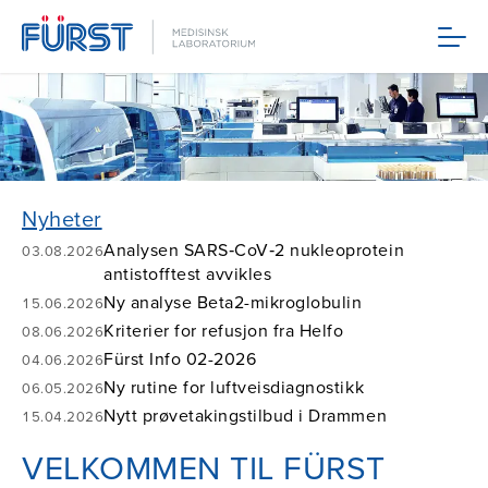
Meny
Nyheter
Analysen SARS‑CoV‑2 nukleoprotein
03.08.2026
antistofftest avvikles
Ny analyse Beta2-mikroglobulin
15.06.2026
Kriterier for refusjon fra Helfo
08.06.2026
Fürst Info 02-2026
04.06.2026
Ny rutine for luftveisdiagnostikk
06.05.2026
Nytt prøvetakingstilbud i Drammen
15.04.2026
VELKOMMEN TIL FÜRST