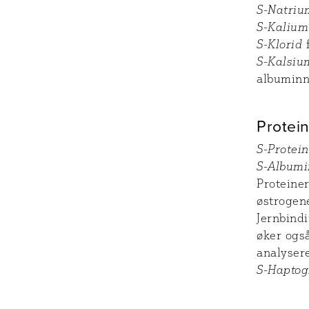
S-Natriu
S-Kalium
S-Klorid
f
S-Kalsiu
albuminn
Protei
S-Protein
S-Albumi
Proteiner
østrogene
Jernbindi
øker ogs
analyser
S-Haptog