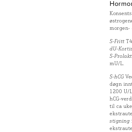
Hormo
Konsentr
østrogene
morgen- 
S-Fritt
T4
dU-Korti
S-Prolakt
mU/L.
S-hCG
Ved
døgn inn
1200 U/L
hCG-verd
til ca uk
ekstraut
stigning
ekstraut