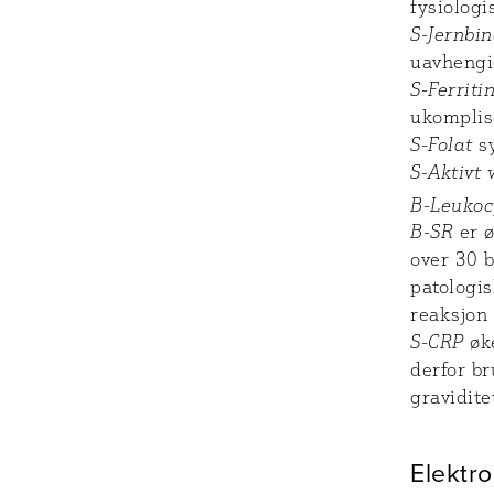
fysiologi
S-Jernbi
uavhengig
S-Ferriti
ukomplise
S-Folat
sy
S-Aktivt
B-Leukoc
B-SR
er ø
over 30 b
patologis
reaksjon 
S-CRP
øke
derfor br
gravidite
Elektro