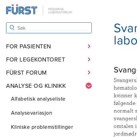
Svan
labo
FOR PASIENTEN
FOR LEGEKONTORET
Svang
FÜRST FORUM
Svangers
ANALYSE OG KLINIKK
hematolo
kvinner k
Alfabetisk analyseliste
følgende 
normalt s
Analysevariasjon
svangersk
omtales 
Kliniske problemstillinger
jordmødr