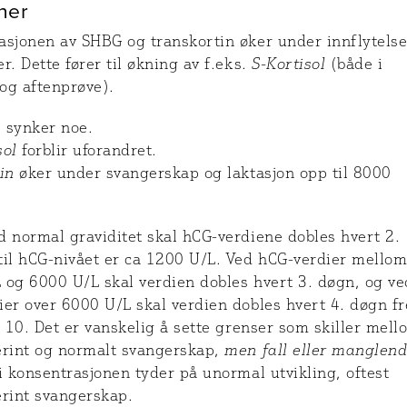
ner
asjonen av SHBG og transkortin øker under innflytelse
r. Dette fører til økning av f.eks.
S-Kortisol
(både i
og aftenprøve).
 synker noe.
sol
forblir uforandret.
in
øker under svangerskap og laktasjon opp til 8000
 normal graviditet skal hCG-verdiene dobles hvert 2.
til hCG-nivået er ca 1200 U/L. Ved hCG-verdier mello
 og 6000 U/L skal verdien dobles hvert 3. døgn, og ve
ier over 6000 U/L skal verdien dobles hvert 4. døgn f
e 10. Det er vanskelig å sette grenser som skiller mell
erint og normalt svangerskap,
men fall eller manglen
i konsentrasjonen tyder på unormal utvikling, oftest
erint svangerskap.