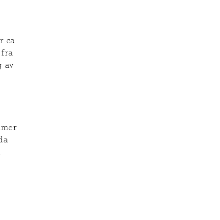
e
r ca
 fra
g av
mmer
da
i