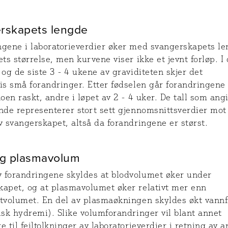
rskapets lengde
ngene i laboratorieverdier øker med svangerskapets l
ets størrelse, men kurvene viser ikke et jevnt forløp. I
 og de siste 3 - 4 ukene av graviditeten skjer det
is små forandringer. Etter fødselen går forandringene
noen raskt, andre i løpet av 2 - 4 uker. De tall som angi
nde representerer stort sett gjennomsnittsverdier mot
v svangerskapet, altså da forandringene er størst.
og plasmavolum
 forandringene skyldes at blodvolumet øker under
kapet, og at plasmavolumet øker relativt mer enn
ttvolumet. En del av plasmaøkningen skyldes økt vann
isk hydremi). Slike volumforandringer vil blant annet
e til feiltolkninger av laboratorieverdier i retning av 