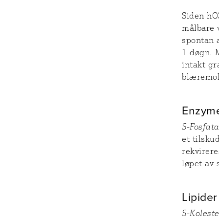
Siden hC
målbare v
spontan a
1 døgn. 
intakt gr
blæremol
Enzym
S-Fosfata
et tilsku
rekvirer
løpet av
Lipider
S-Koleste