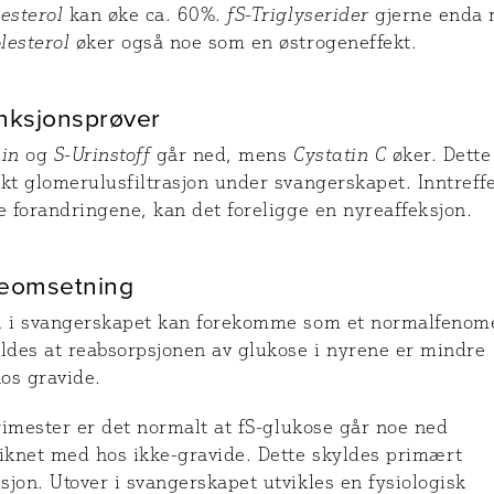
esterol
kan øke ca. 60%.
fS-Triglyserider
gjerne enda 
lesterol
øker også noe som en østrogeneffekt.
nksjonsprøver
nin
og
S-Urinstoff
går ned, mens
Cystatin C
øker. Dette
kt glomerulusfiltrasjon under svangerskapet. Inntreff
e forandringene, kan det foreligge en nyreaffeksjon.
eomsetning
i i svangerskapet kan forekomme som et normalfenom
yldes at reabsorpsjonen av glukose i nyrene er mindre
hos gravide.
trimester er det normalt at fS-glukose går noe ned
knet med hos ikke-gravide. Dette skyldes primært
jon. Utover i svangerskapet utvikles en fysiologisk