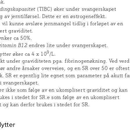
sk.
ndingskapasitet
(TIBC) øker under svangerskapet
 av jerntilførsel. Dette er en østrogeneffekt.
n
vil kunne avsløre jernmangel tidlig i forløpet av en
rt graviditet.
nker ca 50%.
 vitamin B12
endres lite under svangerskapet.
9
ytter
øker ca 4 x 10
/L.
kt under graviditeten pga. fibrinogenøkning. Ved verd
ør andre årsaker overveies, og en SR over 50 er oftest
k. SR er egentlig lite egnet som parameter på akutt fa
i svangerskapet.
r ikke som følge av en ukomplisert graviditet og kan
ukes i stedet for SR.e som følge av en ukomplisert
t og kan derfor brukes i stedet for SR.
lytter