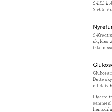
S-LDL kol
S-HDL-Ko
Nyrefu
S-Kreati
skyldes ø
ikke diss
Glukos
Glukosur
Dette sk
effektiv 
I første 
sammenli
hemodilus