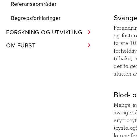
Referanseområder
Svange
Begrepsforklaringer
Forandri
FORSKNING OG UTVIKLING
og foster
første 10
OM FÜRST
forholdsv
tilbake, 
det følge
slutten a
Blod- 
Mange av
svangers
erytrocy
(fysiolog
kunne før