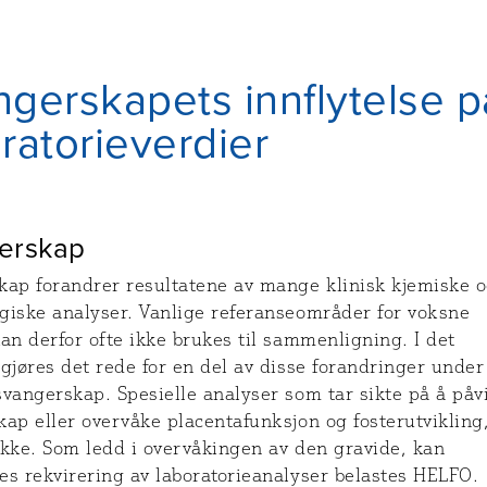
gerskapets innflytelse p
ratorieverdier
erskap
kap forandrer resultatene av mange klinisk kjemiske 
giske analyser. Vanlige referanseområder for voksne
an derfor ofte ikke brukes til sammenligning. I det
gjøres det rede for en del av disse forandringer under
vangerskap. Spesielle analyser som tar sikte på å påv
ap eller overvåke placentafunksjon og fosterutvikling
ikke. Som ledd i overvåkingen av den gravide, kan
es rekvirering av laboratorieanalyser belastes HELFO.