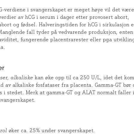
G-verdiene i svangerskapet er meget høye vil det vær
erdier av hCG i serum i dager etter provosert abort,
bort og fødsel. Halveringstiden for hCG i sirkulasjon e
Manglende fall tyder på vedvarende produksjon, enten
aviditet, fungerende placentrarester eller pga utviklin
a.
er
ser, alkaliske
kan øke opp til ca 250 U/L, idet det ko
dd av alkaliske fosfataser fra placenta. Gamma-GT bør 
es i stedet. Merk at gamma-GT og ALAT normalt faller 
 svangerskapet.
rol
øker ca. 25% under svangerskapet.