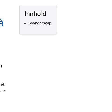
Innhold
å
Svangerskap
og
 et
ise
,