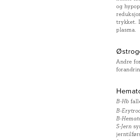
og hypop
reduksjo
trykket. 
plasma.
Østrog
Andre fo
forandrin
Hemato
B-Hb
fall
B-Erytroc
B-Hemato
S-Jern
syn
jerntilfø