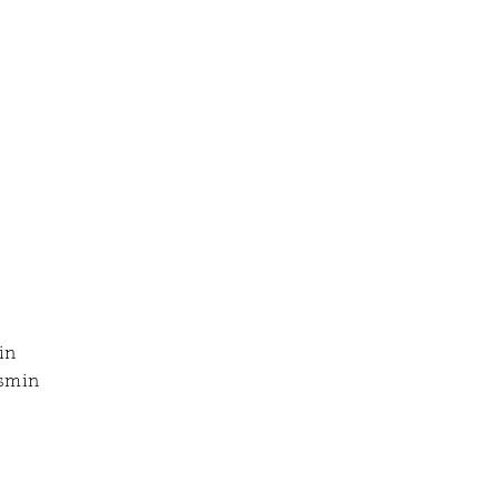
in
asmin