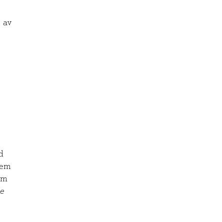
 av
m
d
rem
om
de