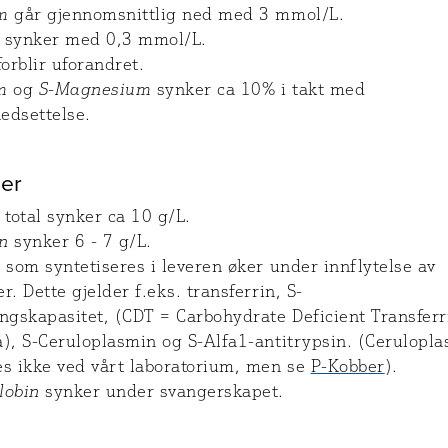
m
går gjennomsnittlig ned med 3 mmol/L.
synker med 0,3 mmol/L.
orblir uforandret.
m
og
S-Magnesium
synker ca 10% i takt med
edsettelse.
ner
total synker ca 10 g/L.
n
synker 6 - 7 g/L.
 som syntetiseres i leveren øker under innflytelse av
r. Dette gjelder f.eks. transferrin, S-
ngskapasitet, (CDT = Carbohydrate Deficient Transferr
å), S-Ceruloplasmin og S-Alfa1-antitrypsin. (Cerulopl
es ikke ved vårt laboratorium, men se
P-Kobber
).
lobin
synker under svangerskapet.