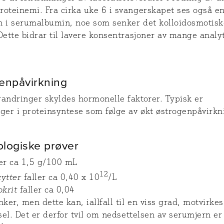
roteinemi. Fra cirka uke 6 i svangerskapet ses også e
n i serumalbumin, noe som senker det kolloidosmotisk
Dette bidrar til lavere konsentrasjoner av mange analyt
enpåvirkning
randringer skyldes hormonelle faktorer. Typisk er
ger i proteinsyntese som følge av økt østrogenpåvirkn
logiske prøver
er ca 1,5 g/100 mL
12
ytter
faller ca 0,40 x 10
/L
krit
faller ca 0,04
ker, men dette kan, iallfall til en viss grad, motvirkes
rsel. Det er derfor tvil om nedsettelsen av serumjern er