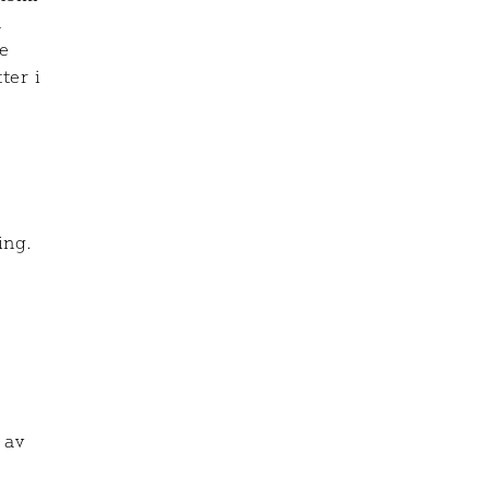
n
e
ter i
ing.
 av