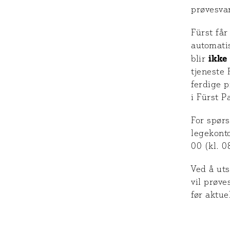
prøvesva
Fürst får
automatis
ikke
blir
tjeneste 
ferdige p
i Fürst P
For spør
legekont
00 (kl. 0
Ved å uts
vil prøve
før aktue