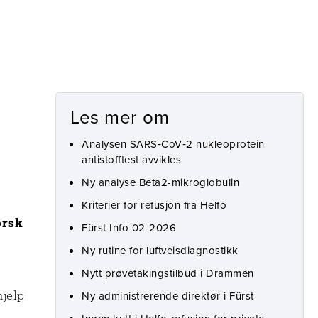
Les mer om
Analysen SARS‑CoV‑2 nukleoprotein
antistofftest avvikles
Ny analyse Beta2-mikroglobulin
Kriterier for refusjon fra Helfo
orsk
Fürst Info 02-2026
e
Ny rutine for luftveisdiagnostikk
Nytt prøvetakingstilbud i Drammen
hjelp
Ny administrerende direktør i Fürst