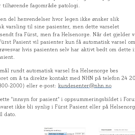
r tilhørende fagområde patologi.
 en del henvendelser hvor legen ikke ønsker slik
k varsling til sine pasienter, men dette varselet
sendt fra Fürst, men fra Helsenorge. Når det gjelder v
Fürst Pasient vil pasienter kun få automatisk varsel o
røvesvar hvis pasienten selv har aktivt bedt om dette 
asient.
smål rundt automatisk varsel fra Helsenorge bes
oret om å ta direkte kontakt med NHN på telefon 24 2
800-2000) eller e-post:
kundesenter@nhn.no
ette "innsyn for pasient" i oppsummeringsbildet i For
svaret ikke bli synlig i Fürst Pasient eller på Helsenor
ll dato.