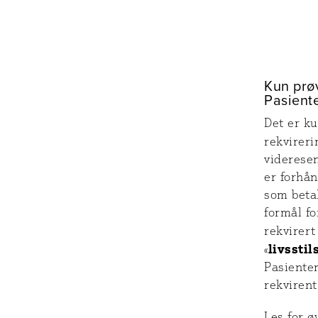
Kun prø
Pasient
Det er k
rekvirerin
videresen
er forhån
som betal
formål fo
rekvirert
livsstil
«
Pasiente
rekvirent
Les for 