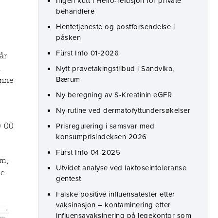
Ingen kutt i Helfo-refusjon for private
behandlere
Hentetjeneste og postforsendelse i
påsken
Fürst Info 01-2026
år
m
Nytt prøvetakingstilbud i Sandvika,
Bærum
inne
Ny beregning av S-Kreatinin eGFR
Ny rutine ved dermatofyttundersøkelser
Prisregulering i samsvar med
0 00
konsumprisindeksen 2026
Fürst Info 04-2025
um,
Utvidet analyse ved laktoseintoleranse
ge
gentest
Falske positive influensatester etter
vaksinasjon – kontaminering etter
influensavaksinering på legekontor som