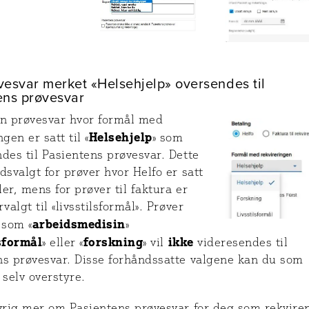
vesvar merket «Helsehjelp» oversendes til
ens prøvesvar
un prøvesvar hvor formål med
Helsehjelp
gen er satt til «
» som
des til Pasientens prøvesvar. Dette
dsvalgt for prøver hvor Helfo er satt
er, mens for prøver til faktura er
rvalgt til «livsstilsformål». Prøver
arbeidsmedisin
 som «
»
sformål
forskning
ikke
» eller «
» vil
videresendes til
ns prøvesvar. Disse forhåndssatte valgene kan du som
 selv overstyre.
øvrig mer om Pasientens prøvesvar for deg som rekvire