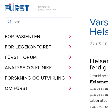
Vars
Hel
FOR PASIENTEN
27.06.2
FOR LEGEKONTORET
FÜRST FORUM
Helse
ferdig
ANALYSE OG KLINIKK
I forbind
FORSKNING OG UTVIKLING
Helsenet
OM FÜRST
prøvesvar
prøvesva
laborator
som vil s