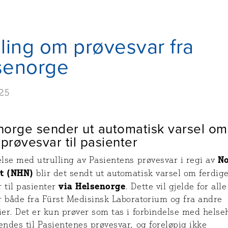
ling om prøvesvar fra
senorge
025
norge sender ut automatisk varsel om
 prøvesvar til pasienter
N
else med utrulling av Pasientens prøvesvar i regi av
t (NHN)
blir det sendt ut automatisk varsel om ferdig
via Helsenorge
 til pasienter
. Dette vil gjelde for alle
r både fra Fürst Medisinsk Laboratorium og fra andre
ier. Det er kun prøver som tas i forbindelse med helse
endes til Pasientenes prøvesvar, og foreløpig ikke