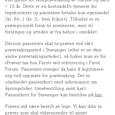
> 10 år. Dette er en kostnadsfri tjeneste for
legekontoret og pasienten betaler kun egenandel
(kr. 64,-) (kr. 0,- hvis frikort). Tilbudet er et
prøveprosjekt frem til sommeren, men vil
forlenges og utvides ut fra behov i området.
Dersom pasienten skal ta prøven ved vårt
prøvetakingssted i Stavanger (eller et av våre
andre prøvetakingssteder), så huker man av for
«Prøven tas hos Fürst» ved rekvirering i Fürst
Forum. Pasienten trenger da bare å legitimere
seg ved oppmøte for prøvetaking. Det er
utarbeidet pasientkort med informasjon om
åpningstider, timebestilling samt kart.
Pasientkort for Stavanger kan bestilles på
her
.
Prøven må være bestilt av lege. Vi kan ikke ta
prøver som skal videresendes til annet