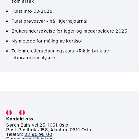
som årsak
Fürst Info 03-2025
Fürst prøvesvar - nå i Kjernejournal
Brukerundersøkelse for leger og medarbeidere 2025
Ny metode for måling av kortisol
Tellende etterutdanningskurs: «Riktig bruk av
laboratorieanalyser»
Kontakt oss
Søren Bulls vei 25, 1051 Oslo
Post: Postboks 158, Alnabru, 0614 Oslo
Telefon:
22 90 95 00
E-post:
post@furst.no