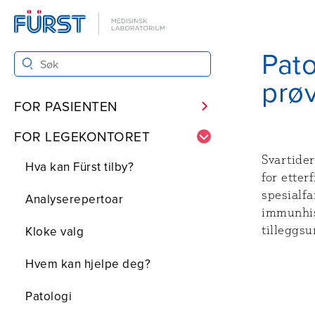
Pato
prø
FOR PASIENTEN
FOR LEGEKONTORET
Svartide
Hva kan Fürst tilby?
for etter
spesialfa
Analyserepertoar
immunhis
Kloke valg
tilleggsu
Hvem kan hjelpe deg?
Patologi