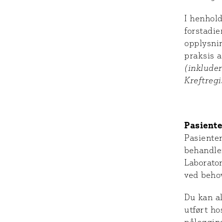
I henhold
forstadie
opplysni
praksis a
(inklude
Kreftregi
Pasiente
Pasienter
behandle
Laborator
ved beho
Du kan al
utført ho