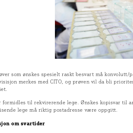
røver som ønskes spesielt raskt besvart må konvolutt/
isisjon merkes med CITO, og prøven vil da bli prioriter
iet.
 formidles til rekvirerende lege. Ønskes kopisvar til 
isende lege må riktig postadresse være oppgitt.
jon om svartider