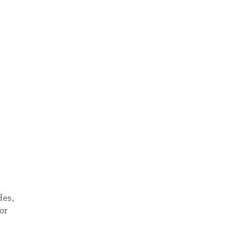
l
des,
or