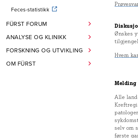
Prøvesva
Feces-statistikk
FÜRST FORUM
Diskusjo
Ønskes yt
ANALYSE OG KLINIKK
tilgjenge
FORSKNING OG UTVIKLING
Hvem kan
OM FÜRST
Melding 
Alle land
Kreftregi
patologer
sykdomst
selv om s
første g