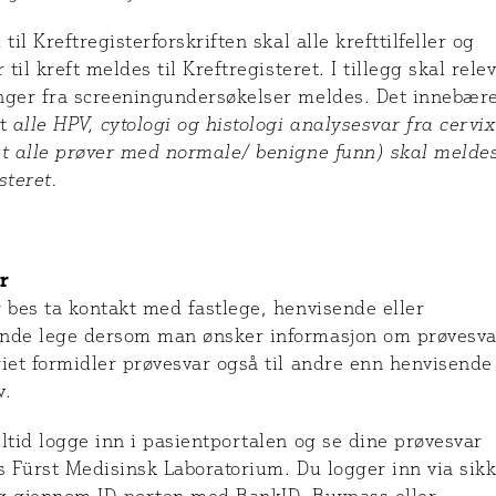
 til Kreftregisterforskriften skal alle krefttilfeller og
r til kreft meldes til Kreftregisteret. I tillegg skal rele
nger fra screeningundersøkelser meldes. Det innebære
t
alle HPV, cytologi og histologi analysesvar fra cervix
rt alle prøver med normale/ benigne funn) skal meldes
steret.
r
 bes ta kontakt med fastlege, henvisende eller
nde lege dersom man ønsker informasjon om prøvesva
iet formidler prøvesvar også til andre enn henvisende
v.
ltid logge inn i pasientportalen og se dine prøvesvar
s Fürst Medisinsk Laboratorium. Du logger inn via sik