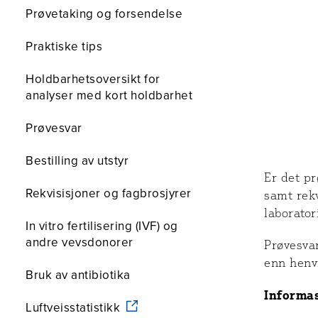
Prøvetaking og forsendelse
Praktiske tips
Holdbarhetsoversikt for
analyser med kort holdbarhet
Prøvesvar
Bestilling av utstyr
Er det p
Rekvisisjoner og fagbrosjyrer
samt rekv
laborator
In vitro fertilisering (IVF) og
andre vevsdonorer
Prøvesvar
enn henv
Bruk av antibiotika
Informas
Luftveisstatistikk