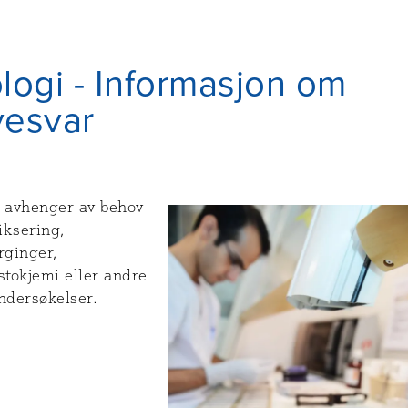
logi - Informasjon om
vesvar
r avhenger av behov
fiksering,
rginger,
tokjemi eller andre
ndersøkelser.