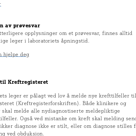
r
n av prøvesvar
terligere opplysninger om et prøvesvar, finnes alltid
lige leger i laboratoriets åpningstid.
 hjelpe deg
til Kreftregisteret
ets leger er pålagt ved lov å melde nye krefttilfeller ti
steret (Kreftregisterforskriften). Både klinikere og
 skal melde alle nydiagnostiserte meldepliktige
ilfeller. Også ved mistanke om kreft skal melding sen
ikker diagnose ikke er stilt, eller om diagnose stilles f
ang ved obduksjon.