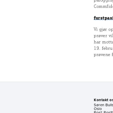
påloggin
Commfid
furstpas
Vi gjør o
prøver vi
har motta
19. febru
prøvene f
Kontakt o
Søren Bulls
Oslo
Post: Post