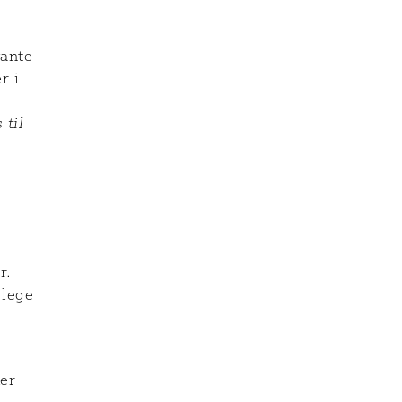
vante
r i
 til
r.
 lege
ker