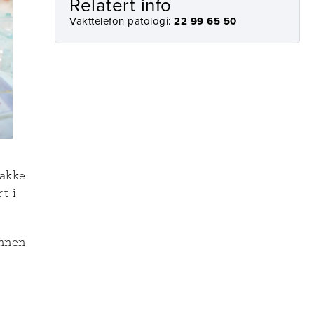
Relatert info
Vakttelefon patologi:
22 99 65 50
pakke
t i
annen