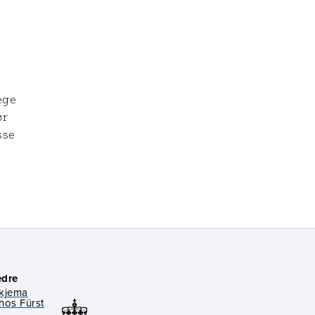
ege
ør
sse
edre
skjema
hos Fürst