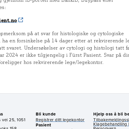
g gjennom ID-porten med BankID, Buypass eller
es:
ient.no
ppmerksom på at svar for histologiske og cytologiske
l ha en forsinkelse på 14 dager etter at rekvirerende l
tt svaret. Undersøkelser av cytologi og histologi tatt f
ar 2024 er ikke tilgjengelig i Fürst Pasient. Svar på di
oreligger hos rekvirerende lege/legekontor.
ss
Bli kunde
Hjelp oss å bli b
 vei 25, 1051
Registrer ditt legekontor
Tilbakemeldings
Klagebehandling 
Pasient
boks 158,
Personvern